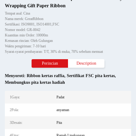
Wrapping Gift Paper Ribbon
Tempat asal: Cina
Nama merek: GreatRibbon
Sertifikasi: ISO9001, ISO14001,FSC
Nomor model: GR-0042
Kuantitas min Order: 10000m
Kemasan rincian: Oleh Gulungan
Waktu pengiriman: 7-10 hari
Syarat-syarat pembayaran: T/T, 30% di muka, 70% sebelum memuat
Perincian
Description
Menyoroti:
Ribbon kertas raffia
,
Sertifikat FSC pita kertas
,
Membungkus pita kertas hadiah
1Gaya:
Padat
2Pola:
anyaman
3Desain:
Pita
4Fitur:
Ramah Lingkungan