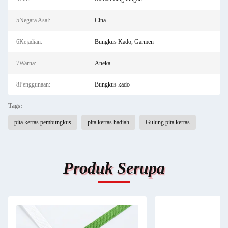
5Negara Asal:
Cina
6Kejadian:
Bungkus Kado, Garmen
7Warna:
Aneka
8Penggunaan:
Bungkus kado
Tags:
pita kertas pembungkus
pita kertas hadiah
Gulung pita kertas
Produk Serupa