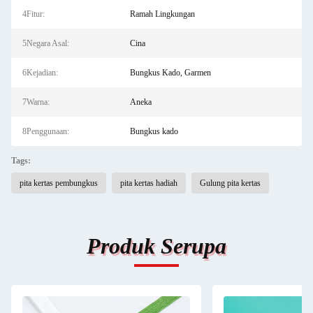
4Fitur:
Ramah Lingkungan
5Negara Asal:
Cina
6Kejadian:
Bungkus Kado, Garmen
7Warna:
Aneka
8Penggunaan:
Bungkus kado
Tags:
pita kertas pembungkus
pita kertas hadiah
Gulung pita kertas
Produk Serupa