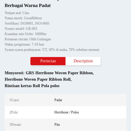
Berbagai Warna Padat
Tempat asal: Cina
Nama merek: GreatRibbon
Sertifikasi: ISO9001, ISO14001
Nomor model: GR-003
Kuantitas min Order: 10000m
Kemasan rincian: Oleh Gulungan
Waktu pengiriman: 7-10 hari
Syarat-syarat pembayaran: T/T, 30% di muka, 70% sebelum memuat
Perincian
Description
Menyoroti:
GRS Herribone Woven Paper Ribbon
,
Herribone Woven Paper Ribbon Roll
,
Rintisan kertas Roll Pola polos
1Gaya:
Padat
2Pola:
Herribone / Polos
3Desain:
Pita