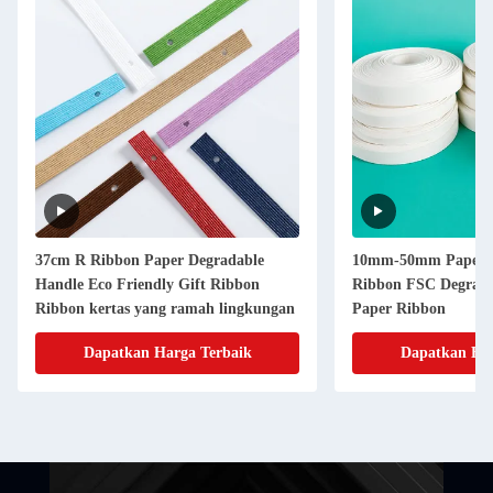
37cm R Ribbon Paper Degradable
10mm-50mm Paperm
Handle Eco Friendly Gift Ribbon
Ribbon FSC Degradab
Ribbon kertas yang ramah lingkungan
Paper Ribbon
Dapatkan Harga Terbaik
Dapatkan Har