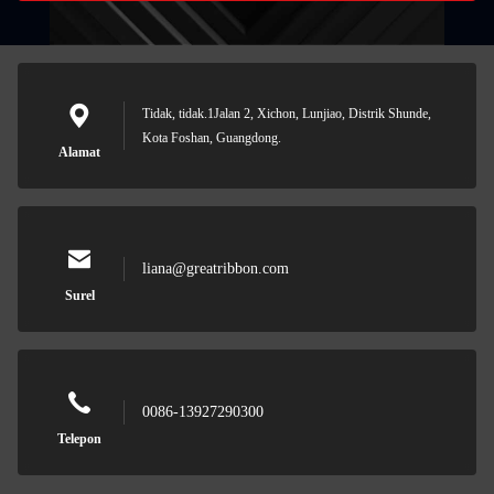
Tidak, tidak.1Jalan 2, Xichon, Lunjiao, Distrik Shunde,
Kota Foshan, Guangdong.
Alamat
liana@greatribbon.com
Surel
0086-13927290300
Telepon