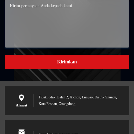
Kirimkan
Tidak, tidak.1Jalan 2, Xichon, Lunjiao, Distrik Shunde,
Kota Foshan, Guangdong.
Alamat