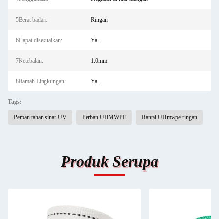
5Berat badan:
Ringan
6Dapat disesuaikan:
Ya.
7Ketebalan:
1.0mm
8Ramah Lingkungan:
Ya.
Tags:
Perban tahan sinar UV
Perban UHMWPE
Rantai UHmwpe ringan
Produk Serupa