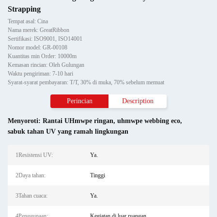
Strapping
Tempat asal: Cina
Nama merek: GreatRibbon
Sertifikasi: ISO9001, ISO14001
Nomor model: GR-00108
Kuantitas min Order: 10000m
Kemasan rincian: Oleh Gulungan
Waktu pengiriman: 7-10 hari
Syarat-syarat pembayaran: T/T, 30% di muka, 70% sebelum memuat
Perincian
Description
Menyoroti:
Rantai UHmwpe ringan
,
uhmwpe webbing eco
,
sabuk tahan UV yang ramah lingkungan
1Resistensi UV:
Ya.
2Daya tahan:
Tinggi
3Tahan cuaca:
Ya.
4Penggunaan:
Kegiatan di luar ruangan