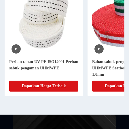
Perban tahan UV PE ISO14001 Perban
Bahan sabuk penga
sabuk pengaman UHMWPE
UHMWPE Seatbelt S
1,0mm
Dapatkan Harga Terbaik
Dapatkan Har