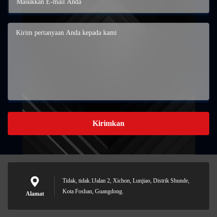
Kirimkan
Tidak, tidak.1Jalan 2, Xichon, Lunjiao, Distrik Shunde,
Kota Foshan, Guangdong.
Alamat