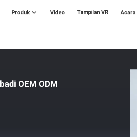
Tampilan VR
Produk
Video
Acara
Pribadi OEM ODM Woven Ribbon Trim
ibadi OEM ODM