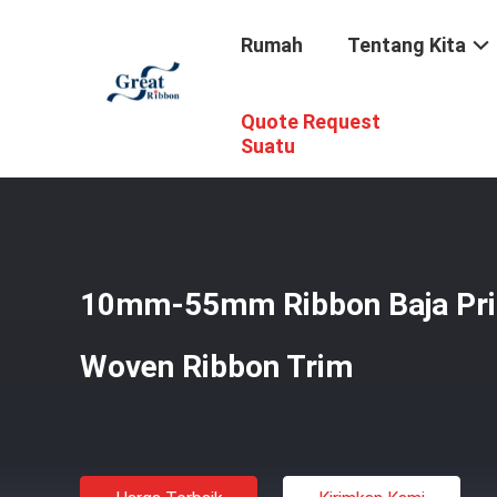
Rumah
Tentang Kita
Quote Request
Rumah
/
Produk
/
Pita Kapas
/
10mm-55mm Ribbon Baja 
Suatu
10mm-55mm Ribbon Baja Pr
Woven Ribbon Trim