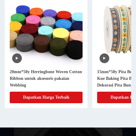
20mm*50y Herringbone Woven Cotton
15mm*50y Pita Bung
Ribbon untuk aksesoris pakaian
Kue Baking Pita Bo
Webbing
Dekorasi Pita Bung
Dapatkan Harga Terbaik
Dapatkan Har