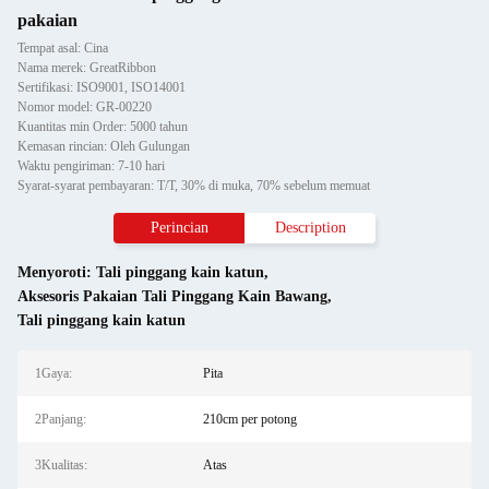
pakaian
Tempat asal: Cina
Nama merek: GreatRibbon
Sertifikasi: ISO9001, ISO14001
Nomor model: GR-00220
Kuantitas min Order: 5000 tahun
Kemasan rincian: Oleh Gulungan
Waktu pengiriman: 7-10 hari
Syarat-syarat pembayaran: T/T, 30% di muka, 70% sebelum memuat
Perincian
Description
Menyoroti:
Tali pinggang kain katun
,
Aksesoris Pakaian Tali Pinggang Kain Bawang
,
Tali pinggang kain katun
1Gaya:
Pita
2Panjang:
210cm per potong
3Kualitas:
Atas