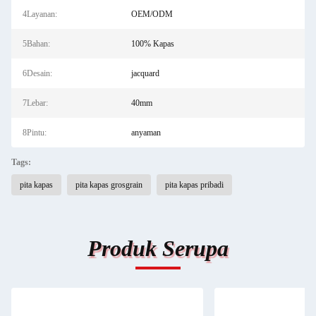
4Layanan:
OEM/ODM
5Bahan:
100% Kapas
6Desain:
jacquard
7Lebar:
40mm
8Pintu:
anyaman
Tags:
pita kapas
pita kapas grosgrain
pita kapas pribadi
Produk Serupa