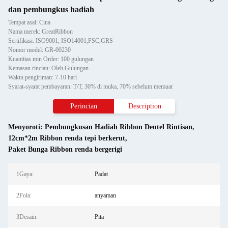
dan pembungkus hadiah
Tempat asal: Cina
Nama merek: GreatRibbon
Sertifikasi: ISO9001, ISO14001,FSC,GRS
Nomor model: GR-00230
Kuantitas min Order: 100 gulungan
Kemasan rincian: Oleh Gulungan
Waktu pengiriman: 7-10 hari
Syarat-syarat pembayaran: T/T, 30% di muka, 70% sebelum memuat
Perincian
Description
Menyoroti:
Pembungkusan Hadiah Ribbon Dentel Rintisan
,
12cm*2m Ribbon renda tepi berkerut
,
Paket Bunga Ribbon renda bergerigi
1Gaya:
Padat
2Pola:
anyaman
3Desain:
Pita