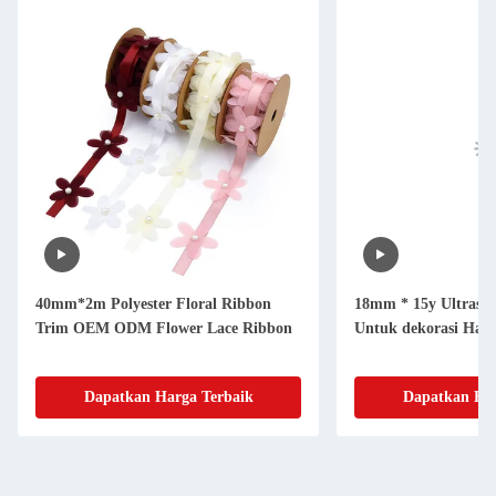
40mm*2m Polyester Floral Ribbon
18mm * 15y Ultrason
Trim OEM ODM Flower Lace Ribbon
Untuk dekorasi Hall
Dapatkan Harga Terbaik
Dapatkan Har