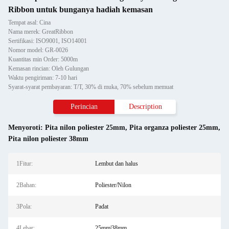
Ribbon untuk bunganya hadiah kemasan
Tempat asal: Cina
Nama merek: GreatRibbon
Sertifikasi: ISO9001, ISO14001
Nomor model: GR-0026
Kuantitas min Order: 5000m
Kemasan rincian: Oleh Gulungan
Waktu pengiriman: 7-10 hari
Syarat-syarat pembayaran: T/T, 30% di muka, 70% sebelum memuat
Perincian
Description
Menyoroti:
Pita nilon poliester 25mm
,
Pita organza poliester 25mm
,
Pita nilon poliester 38mm
1Fitur:
Lembut dan halus
2Bahan:
Poliester/Nilon
3Pola:
Padat
4Lebar:
25mm|38mm