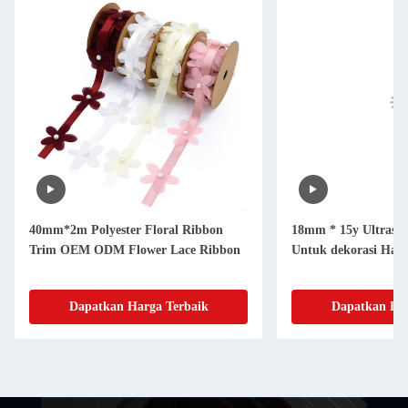
40mm*2m Polyester Floral Ribbon
18mm * 15y Ultrason
Trim OEM ODM Flower Lace Ribbon
Untuk dekorasi Hall
Dapatkan Harga Terbaik
Dapatkan Har