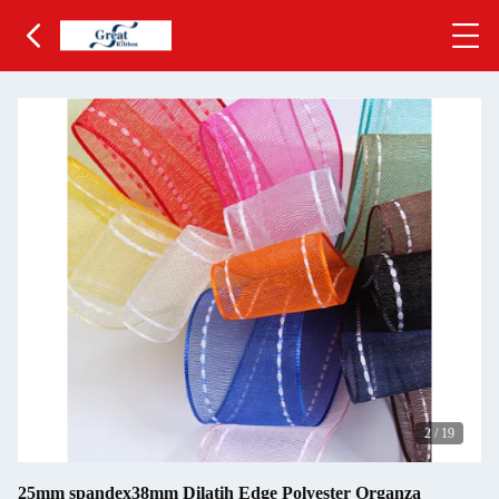
2
/
19
25mm spandex38mm Dilatih Edge Polyester Organza